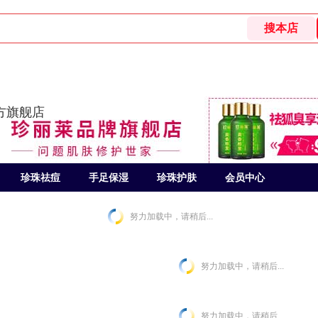
方旗舰店
珍珠祛痘
手足保湿
珍珠护肤
会员中心
努力加载中，请稍后...
努力加载中，请稍后...
努力加载中，请稍后...