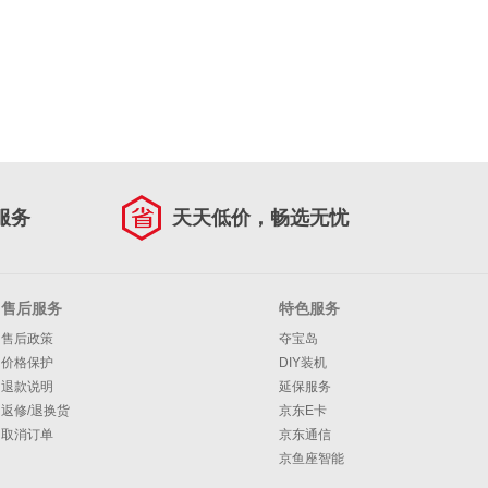
服务
天天低价，畅选无忧
售后服务
特色服务
售后政策
夺宝岛
价格保护
DIY装机
退款说明
延保服务
返修/退换货
京东E卡
取消订单
京东通信
京鱼座智能